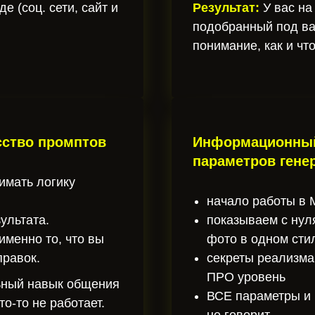
е (соц. сети, сайт и
Результат:
У вас на
подобранный под ва
понимание, как и что
сство промптов
Информационный 
параметров гене
имать логику
начало работы в M
ультата.
показываем с нул
именно то, что вы
фото в одном сти
правок.
секреты реализма
ПРО уровень
ный навык общения
ВСЕ параметры и н
то-то не работает.