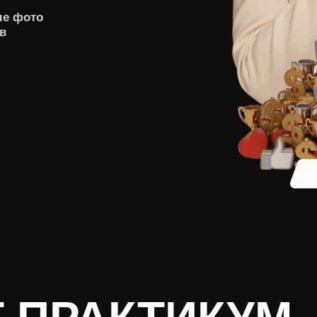
ые фото
в